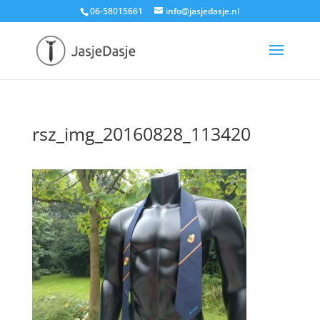
06-58015661
info@jasjedasje.nl
rsz_img_20160828_113420