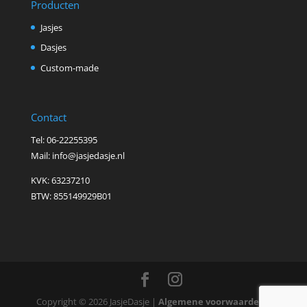
Producten
Jasjes
Dasjes
Custom-made
Contact
Tel: 06-22255395
Mail: info@jasjedasje.nl
KVK: 63237210
BTW: 855149929B01
Copyright © 2026 JasjeDasje |
Algemene voorwaarden
|