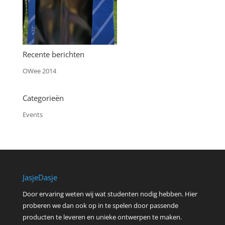
Recente berichten
OWee 2014
Categorieën
Events
JasjeDasje
Door ervaring weten wij wat studenten nodig hebben. Hier
proberen we dan ook op in te spelen door passende
producten te leveren en unieke ontwerpen te maken.