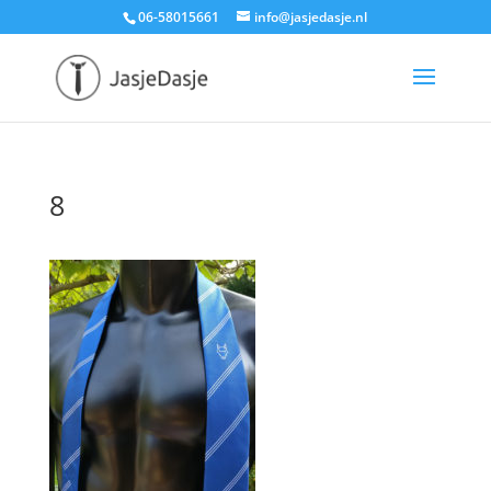
06-58015661
info@jasjedasje.nl
8