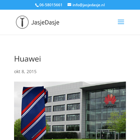
06-58015661
info@jasjedasje.nl
Huawei
okt 8, 2015