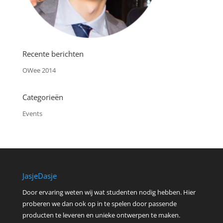
Recente berichten
OWee 2014
Categorieën
Events
JasjeDasje
Door ervaring weten wij wat studenten nodig hebben. Hier
proberen we dan ook op in te spelen door passende
producten te leveren en unieke ontwerpen te maken.