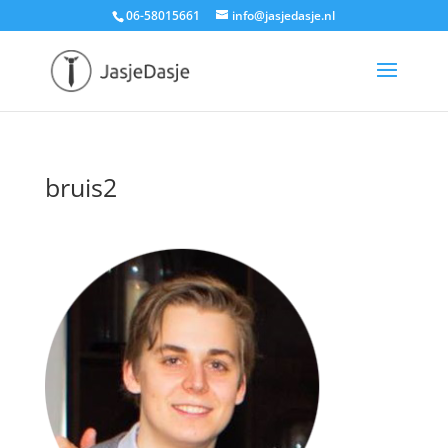
06-58015661
info@jasjedasje.nl
bruis2