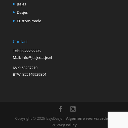
Jasjes
Dasjes
Custom-made
Contact
Tel: 06-22255395
Mail: info@jasjedasje.nl
KVK: 63237210
BTW: 855149929B01
Copyright © 2026 JasjeDasje |
Algemene voorwaarden
|
Privacy Policy