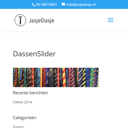
06-58015661
info@jasjedasje.nl
DassenSlider
Recente berichten
OWee 2014
Categorieën
Events