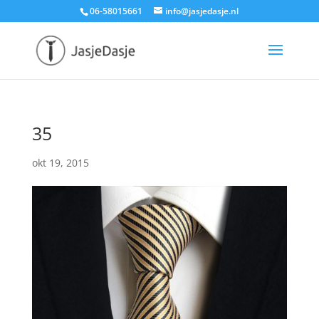
06-58015661
info@jasjedasje.nl
35
okt 19, 2015