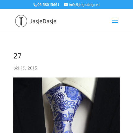
06-58015661
info@jasjedasje.nl
27
okt 19, 2015