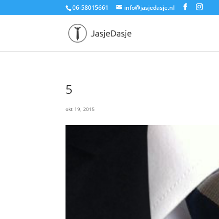
06-58015661
info@jasjedasje.nl
5
okt 19, 2015